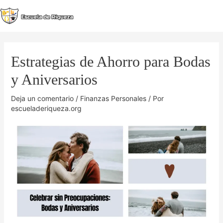
Ir
al
MA
contenido
M
Estrategias de Ahorro para Bodas
y Aniversarios
Deja un comentario
/
Finanzas Personales
/ Por
escueladeriqueza.org