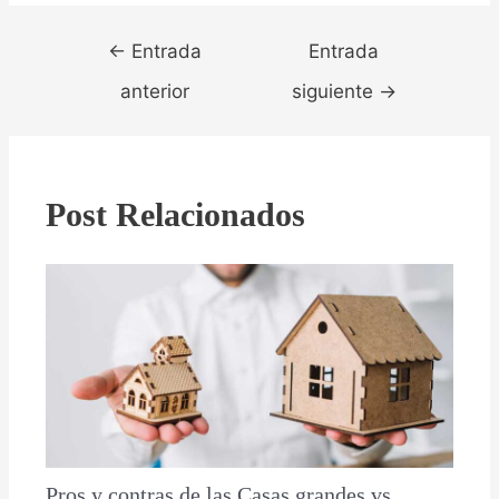
Navegación
←
Entrada
Entrada
de
entradas
anterior
siguiente
→
Post Relacionados
Pros y contras de las Casas grandes vs.