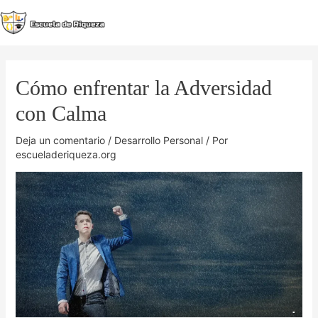
Ir
al
MA
contenido
M
Cómo enfrentar la Adversidad
con Calma
Deja un comentario
/
Desarrollo Personal
/ Por
escueladeriqueza.org